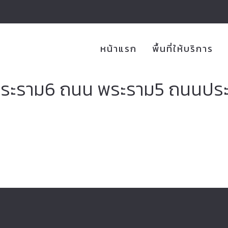
หน้าแรก
พื้นที่ให้บริการ
ะราม6 ถนน พระราม5 ถนนประดิพ
ิการรถยก รถลากจูง รถสไลด์ออน ขนย้
อเตอร์ไซค์ 24 ชั่วโมง บริการดี ราคาไ