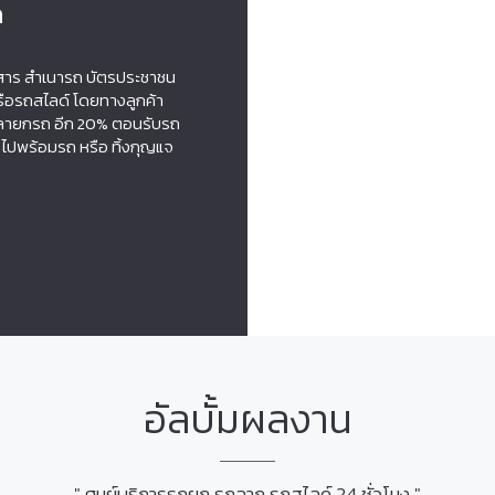
ด
สาร สำเนารถ บัตรประชาชน
ือรถสไลด์ โดยทางลูกค้า
เวลายกรถ อีก 20% ตอนรับรถ
งไปพร้อมรถ หรือ ทิ้งกุญแจ
อัลบั้มผลงาน
" ศูนย์บริการรถยก รถลาก รถสไลด์ 24 ชั่วโมง "