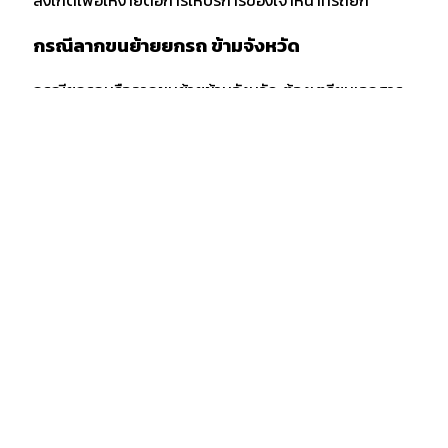
สังเกตเพื่อให้ง่ายต่อการให้บริการของเจ้าหน้าที่รถยก
กรณีลากขนย้ายยกรถ ข้ามจังหวัด
กรณียกรถหรือลากขนย้ายข้ามจังหวัด ต้องเตรียมเอกสาร
สำเนารถ บัตรประชาชน และสำเซ็นสัญญาเคลื่อนย้ายรถยน
ก่อนบริการยกรถ หรือรถสไลด์ โดยทางลูกค้าต้องมัดจำค่า
ใช้จ่าย 10% ก่อนขนย้าย เพื่อจองวันและเวลายกรถ อีก 20%
ตอนรับรถ และที่เหลือตอนเสร็จงาน ซึ่งเจ้าของต้องรถต้อง
เดินทางไปพร้อมรถ หรือ ทิ้งกุญแจไว้กับพนักงาน
อัลบั้มผลงาน
" ศูนย์บริการรถยก รถลาก รถสไลด์ 24 ชั่วโมง "