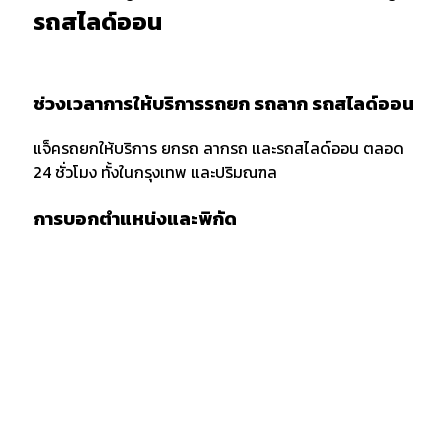
รถสไลด์ออน
ช่วงเวลาการให้บริการรถยก รถลาก รถสไลด์ออน
แจ็ครถยกให้บริการ ยกรถ ลากรถ และรถสไลด์ออน ตลอด
24 ชั่วโมง ทั้งในกรุงเทพ และปริมณฑล
การบอกตำแหน่งและพิกัด
เมื่อต้องการใช้บริการรถยก รถลาก หรือรถสไลด์ออน ควร
แจ้งพิกัด และตำแหน่งกับผู้ให้บริการให้ชัดเจน รวมถึงจุด
สังเกตเพื่อให้ง่ายต่อการให้บริการของเจ้าหน้าที่รถยก
กรณีลากขนย้ายยกรถ ข้ามจังหวัด
กรณียกรถหรือลากขนย้ายข้ามจังหวัด ต้องเตรียมเอกสาร
สำเนารถ บัตรประชาชน และสำเซ็นสัญญาเคลื่อนย้ายรถยน
ก่อนบริการยกรถ หรือรถสไลด์ โดยทางลูกค้าต้องมัดจำค่า