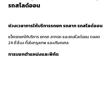
รถสไลด์ออน
ช่วงเวลาการให้บริการรถยก รถลาก รถสไลด์ออน
แจ็ครถยกให้บริการ ยกรถ ลากรถ และรถสไลด์ออน ตลอด
24 ชั่วโมง ทั้งในกรุงเทพ และปริมณฑล
การบอกตำแหน่งและพิกัด
เมื่อต้องการใช้บริการรถยก รถลาก หรือรถสไลด์ออน ควร
แจ้งพิกัด และตำแหน่งกับผู้ให้บริการให้ชัดเจน รวมถึงจุด
สังเกตเพื่อให้ง่ายต่อการให้บริการของเจ้าหน้าที่รถยก
กรณีลากขนย้ายยกรถ ข้ามจังหวัด
กรณียกรถหรือลากขนย้ายข้ามจังหวัด ต้องเตรียมเอกสาร
สำเนารถ บัตรประชาชน และสำเซ็นสัญญาเคลื่อนย้ายรถยน
ก่อนบริการยกรถ หรือรถสไลด์ โดยทางลูกค้าต้องมัดจำค่า