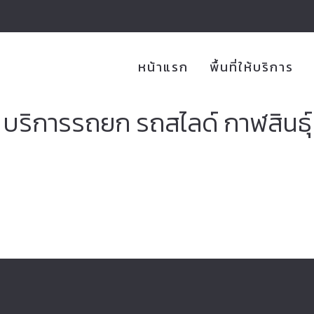
หน้าแรก
พื้นที่ให้บริการ
บริการรถยก รถสไลด์ กาฬสินธุ์
ิการรถยก รถลากจูง รถสไลด์ออน ขนย้
อเตอร์ไซค์ 24 ชั่วโมง บริการดี ราคาไ