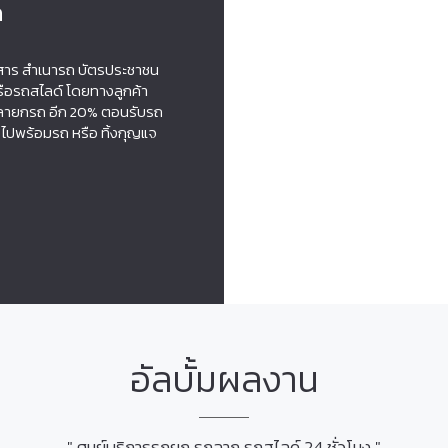
ด
สาร สำเนารถ บัตรประชาชน
ือรถสไลด์ โดยทางลูกค้า
เวลายกรถ อีก 20% ตอนรับรถ
งไปพร้อมรถ หรือ ทิ้งกุญแจ
อัลบั้มผลงาน
" ศูนย์บริการรถยก รถลาก รถสไลด์ 24 ชั่วโมง "