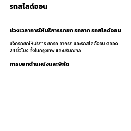
รถสไลด์ออน
ช่วงเวลาการให้บริการรถยก รถลาก รถสไลด์ออน
แจ็ครถยกให้บริการ ยกรถ ลากรถ และรถสไลด์ออน ตลอด
24 ชั่วโมง ทั้งในกรุงเทพ และปริมณฑล
การบอกตำแหน่งและพิกัด
เมื่อต้องการใช้บริการรถยก รถลาก หรือรถสไลด์ออน ควร
แจ้งพิกัด และตำแหน่งกับผู้ให้บริการให้ชัดเจน รวมถึงจุด
สังเกตเพื่อให้ง่ายต่อการให้บริการของเจ้าหน้าที่รถยก
กรณีลากขนย้ายยกรถ ข้ามจังหวัด
กรณียกรถหรือลากขนย้ายข้ามจังหวัด ต้องเตรียมเอกสาร
สำเนารถ บัตรประชาชน และสำเซ็นสัญญาเคลื่อนย้ายรถยน
ก่อนบริการยกรถ หรือรถสไลด์ โดยทางลูกค้าต้องมัดจำค่า