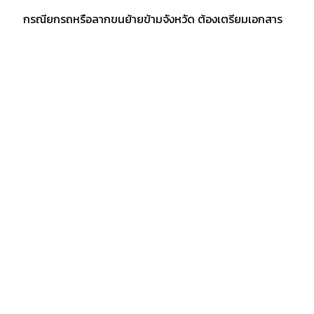
กรณียกรถหรือลากขนย้ายข้ามจังหวัด ต้องเตรียมเอกสาร
สำเนารถ บัตรประชาชน และสำเซ็นสัญญาเคลื่อนย้ายรถยน
ก่อนบริการยกรถ หรือรถสไลด์ โดยทางลูกค้าต้องมัดจำค่า
ใช้จ่าย 10% ก่อนขนย้าย เพื่อจองวันและเวลายกรถ อีก 20%
ตอนรับรถ และที่เหลือตอนเสร็จงาน ซึ่งเจ้าของต้องรถต้อง
เดินทางไปพร้อมรถ หรือ ทิ้งกุญแจไว้กับพนักงาน
อัลบั้มผลงาน
" ศูนย์บริการรถยก รถลาก รถสไลด์ 24 ชั่วโมง "