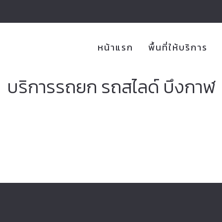
หน้าแรก
พื้นที่ให้บริการ
บริการรถยก รถสไลด์ บึงกาฬ
ิการรถยก รถลากจูง รถสไลด์ออน ขนย้
อเตอร์ไซค์ 24 ชั่วโมง บริการดี ราคาไ