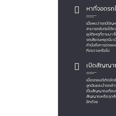
หาที่จอดรถ
เมื่อพบว่ารถมีปัญห
สามารถขับต่อได้ควร
อุบัติเหตุที่ตามมา
รถเสียจนหยุดนิ่ง เน
คำนึงถึงการช่วยเห
กีดขวางหรือไม่
เปิดสัญญา
เมื่อรถยนต์เกิดขัด
ฉุกเฉินและนำรถเข้าจ
เป็นสัญญาณเตือนรถค
สัญญาณหรือจุดสังเ
อีกด้วย