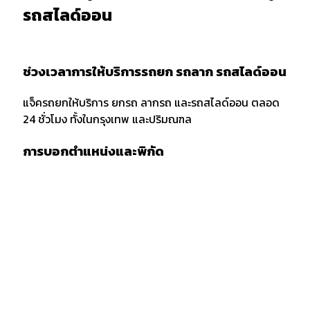
รถสไลด์ออน
ช่วงเวลาการให้บริการรถยก รถลาก รถสไลด์ออน
แจ็ครถยกให้บริการ ยกรถ ลากรถ และรถสไลด์ออน ตลอด
24 ชั่วโมง ทั้งในกรุงเทพ และปริมณฑล
การบอกตำแหน่งและพิกัด
เมื่อต้องการใช้บริการรถยก รถลาก หรือรถสไลด์ออน ควร
แจ้งพิกัด และตำแหน่งกับผู้ให้บริการให้ชัดเจน รวมถึงจุด
สังเกตเพื่อให้ง่ายต่อการให้บริการของเจ้าหน้าที่รถยก
กรณีลากขนย้ายยกรถ ข้ามจังหวัด
กรณียกรถหรือลากขนย้ายข้ามจังหวัด ต้องเตรียมเอกสาร
สำเนารถ บัตรประชาชน และสำเซ็นสัญญาเคลื่อนย้ายรถยน
ก่อนบริการยกรถ หรือรถสไลด์ โดยทางลูกค้าต้องมัดจำค่า