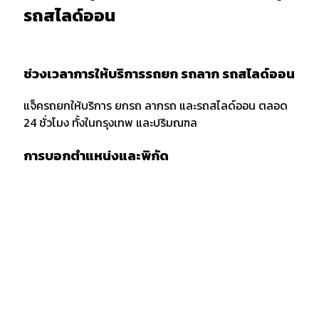
รถสไลด์ออน
ช่วงเวลาการให้บริการรถยก รถลาก รถสไลด์ออน
แจ็ครถยกให้บริการ ยกรถ ลากรถ และรถสไลด์ออน ตลอด
24 ชั่วโมง ทั้งในกรุงเทพ และปริมณฑล
การบอกตำแหน่งและพิกัด
เมื่อต้องการใช้บริการรถยก รถลาก หรือรถสไลด์ออน ควร
แจ้งพิกัด และตำแหน่งกับผู้ให้บริการให้ชัดเจน รวมถึงจุด
สังเกตเพื่อให้ง่ายต่อการให้บริการของเจ้าหน้าที่รถยก
กรณีลากขนย้ายยกรถ ข้ามจังหวัด
กรณียกรถหรือลากขนย้ายข้ามจังหวัด ต้องเตรียมเอกสาร
สำเนารถ บัตรประชาชน และสำเซ็นสัญญาเคลื่อนย้ายรถยน
ก่อนบริการยกรถ หรือรถสไลด์ โดยทางลูกค้าต้องมัดจำค่า