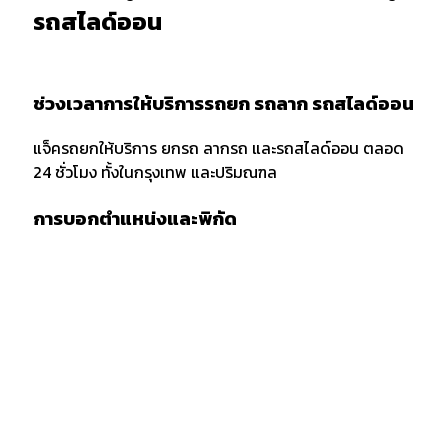
รถสไลด์ออน
ช่วงเวลาการให้บริการรถยก รถลาก รถสไลด์ออน
แจ็ครถยกให้บริการ ยกรถ ลากรถ และรถสไลด์ออน ตลอด
24 ชั่วโมง ทั้งในกรุงเทพ และปริมณฑล
การบอกตำแหน่งและพิกัด
เมื่อต้องการใช้บริการรถยก รถลาก หรือรถสไลด์ออน ควร
แจ้งพิกัด และตำแหน่งกับผู้ให้บริการให้ชัดเจน รวมถึงจุด
สังเกตเพื่อให้ง่ายต่อการให้บริการของเจ้าหน้าที่รถยก
กรณีลากขนย้ายยกรถ ข้ามจังหวัด
กรณียกรถหรือลากขนย้ายข้ามจังหวัด ต้องเตรียมเอกสาร
สำเนารถ บัตรประชาชน และสำเซ็นสัญญาเคลื่อนย้ายรถยน
ก่อนบริการยกรถ หรือรถสไลด์ โดยทางลูกค้าต้องมัดจำค่า