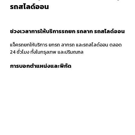
รถสไลด์ออน
ช่วงเวลาการให้บริการรถยก รถลาก รถสไลด์ออน
แจ็ครถยกให้บริการ ยกรถ ลากรถ และรถสไลด์ออน ตลอด
24 ชั่วโมง ทั้งในกรุงเทพ และปริมณฑล
การบอกตำแหน่งและพิกัด
เมื่อต้องการใช้บริการรถยก รถลาก หรือรถสไลด์ออน ควร
แจ้งพิกัด และตำแหน่งกับผู้ให้บริการให้ชัดเจน รวมถึงจุด
สังเกตเพื่อให้ง่ายต่อการให้บริการของเจ้าหน้าที่รถยก
กรณีลากขนย้ายยกรถ ข้ามจังหวัด
กรณียกรถหรือลากขนย้ายข้ามจังหวัด ต้องเตรียมเอกสาร
สำเนารถ บัตรประชาชน และสำเซ็นสัญญาเคลื่อนย้ายรถยน
ก่อนบริการยกรถ หรือรถสไลด์ โดยทางลูกค้าต้องมัดจำค่า