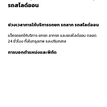
รถสไลด์ออน
ช่วงเวลาการให้บริการรถยก รถลาก รถสไลด์ออน
แจ็ครถยกให้บริการ ยกรถ ลากรถ และรถสไลด์ออน ตลอด
24 ชั่วโมง ทั้งในกรุงเทพ และปริมณฑล
การบอกตำแหน่งและพิกัด
เมื่อต้องการใช้บริการรถยก รถลาก หรือรถสไลด์ออน ควร
แจ้งพิกัด และตำแหน่งกับผู้ให้บริการให้ชัดเจน รวมถึงจุด
สังเกตเพื่อให้ง่ายต่อการให้บริการของเจ้าหน้าที่รถยก
กรณีลากขนย้ายยกรถ ข้ามจังหวัด
กรณียกรถหรือลากขนย้ายข้ามจังหวัด ต้องเตรียมเอกสาร
สำเนารถ บัตรประชาชน และสำเซ็นสัญญาเคลื่อนย้ายรถยน
ก่อนบริการยกรถ หรือรถสไลด์ โดยทางลูกค้าต้องมัดจำค่า