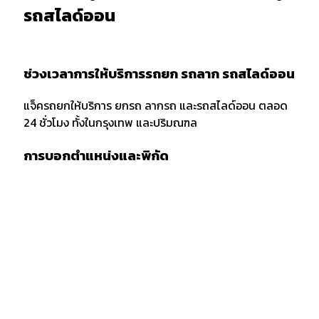
รถสไลด์ออน
ช่วงเวลาการให้บริการรถยก รถลาก รถสไลด์ออน
แจ็ครถยกให้บริการ ยกรถ ลากรถ และรถสไลด์ออน ตลอด
24 ชั่วโมง ทั้งในกรุงเทพ และปริมณฑล
การบอกตำแหน่งและพิกัด
เมื่อต้องการใช้บริการรถยก รถลาก หรือรถสไลด์ออน ควร
แจ้งพิกัด และตำแหน่งกับผู้ให้บริการให้ชัดเจน รวมถึงจุด
สังเกตเพื่อให้ง่ายต่อการให้บริการของเจ้าหน้าที่รถยก
กรณีลากขนย้ายยกรถ ข้ามจังหวัด
กรณียกรถหรือลากขนย้ายข้ามจังหวัด ต้องเตรียมเอกสาร
สำเนารถ บัตรประชาชน และสำเซ็นสัญญาเคลื่อนย้ายรถยน
ก่อนบริการยกรถ หรือรถสไลด์ โดยทางลูกค้าต้องมัดจำค่า