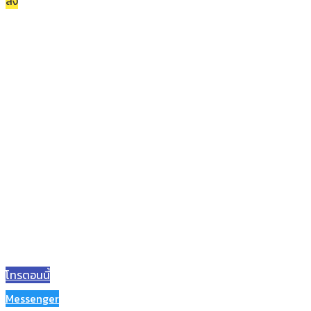
ส่ง
โทรตอนนี้
Messenger