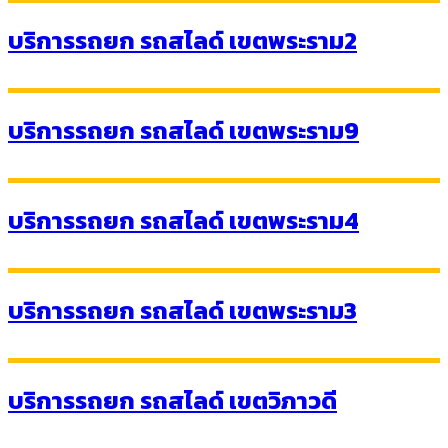
บริการรถยก รถสไลด์ เขตพระราม2
บริการรถยก รถสไลด์ เขตพระราม9
บริการรถยก รถสไลด์ เขตพระราม4
บริการรถยก รถสไลด์ เขตพระราม3
บริการรถยก รถสไลด์ เขตวิภาวดี