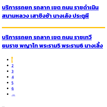
บริการรถยก รถลาก เขต ถนน ราชดำเนิน
สนามหลวง เสาชิงช้า นางเล้ง ประตูผี
บริการรถยก รถลาก เขต ถนน ราชเทวี
ยมราช พญาไท พระราม5 พระราม6 นางเลิ้ง
1
2
3
4
5
6
→