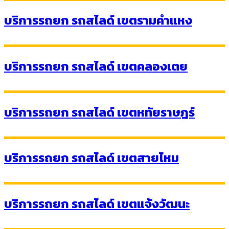
บริการรถยก รถสไลด์ เขตรามคำแหง
บริการรถยก รถสไลด์ เขตคลองเตย
บริการรถยก รถสไลด์ เขตหทัยราษฎร์
บริการรถยก รถสไลด์ เขตสายไหม
บริการรถยก รถสไลด์ เขตแจ้งวัฒนะ