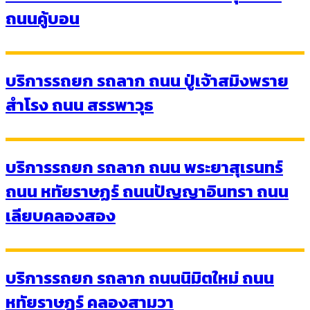
ถนนคู้บอน
บริการรถยก รถลาก ถนน ปู่เจ้าสมิงพราย
สำโรง ถนน สรรพาวุธ
บริการรถยก รถลาก ถนน พระยาสุเรนทร์
ถนน หทัยราษฏร์ ถนนปัญญาอินทรา ถนน
เลียบคลองสอง
บริการรถยก รถลาก ถนนนิมิตใหม่ ถนน
หทัยราษฎร์ คลองสามวา