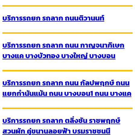
บริการรถยก รถลาก ถนนติวานนท์
บริการรถยก รถลาก ถนน กาญจนาภิเษก
บางแค บางบัวทอง บางใหญ่ บางบอน
บริการรถยก รถลาก ถนน กัลปพฤกษ์ ถนน
แยกกำนันแม้น ถนน บางบอน1 ถนน บางแค
บริการรถยก รถลาก ตลิ่งชัน ราชพฤกษ์
สวนผัก คู่ขนานลอยฟ้า บรมราชชนนี