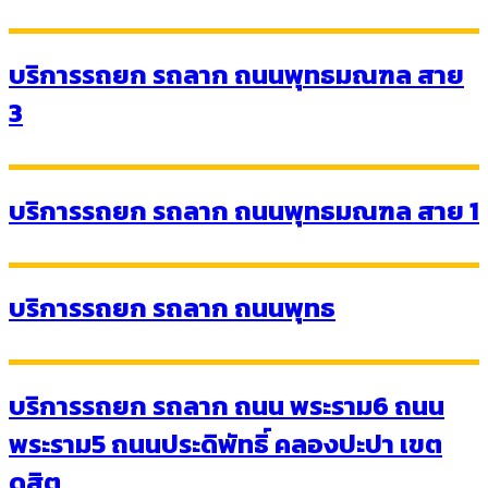
บริการรถยก รถลาก ถนนพุทธมณฑล สาย
3
บริการรถยก รถลาก ถนนพุทธมณฑล สาย 1
บริการรถยก รถลาก ถนนพุทธ
บริการรถยก รถลาก ถนน พระราม6 ถนน
พระราม5 ถนนประดิพัทธิ์ คลองปะปา เขต
ดุสิต