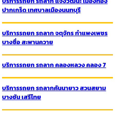
บริการรถยก รถลาก แจ้งวัฒนะ เมืองทอง
ปากเกร็ด เทศบาลเมืองนนทบุรี
บริการรถยก รถลาก จตุจักร กำแพงเพชร
บางซื่อ สะพานควาย
บริการรถยก รถลาก คลองหลวง คลอง 7
บริการรถยก รถลากคันนายาว สวนสยาม
บางชัน เสรีไทย