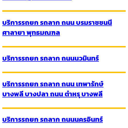
บริการรถยก รถลาก ถนน บรมราชชนนี
ศาลายา พุทธมณฑล
บริการรถยก รถลาก ถนนนวมินทร์
บริการรถยก รถลาก ถนน เทพารักษ์
บางพลี บางปลา ถนน ตำหรุ บางพลี
บริการรถยก รถลาก ถนนนครอินทร์